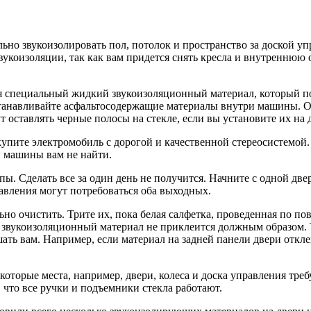
ьно звукоизолировать пол, потолок
и пространство
за доской
упр
укоизоляции, так как вам придется снять кресла
и внутреннюю
я специальный жидкий звукоизоляционный материал, который п
танавливайте
асфальтосодержащие материалы внутри машины.
О
т оставлять черные полосы
на стекле,
если
вы установите
их
на 
 купите электромобиль
с дорогой
и качественной
стереосистемой
ой машины вам
не найти.
апы.
Сделать все
за один
день
не получится.
Начните
с одной
две
вления могут потребоваться оба выходных.
но очистить. Трите их, пока белая салфетка, проведенная по по
 звукоизоляционный материал
не приклеится
должным образом. 
шать
вам. Например, если материал
на задней
панели двери откле
которые места, например, двери, колеса
и доска
управления треб
 что все ручки
и подъемники
стекла работают.