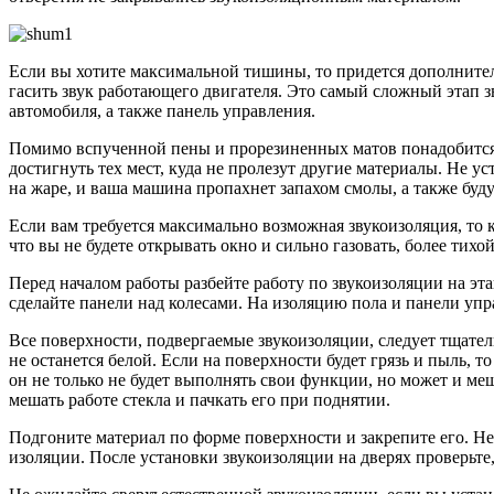
Если
вы хотите
максимальной тишины, то придется дополнител
гасить звук работающего двигателя.
Это самый
сложный этап зв
автомобиля,
а также
панель управления.
Помимо вспученной пены
и прорезиненных
матов понадобитс
достигнуть тех мест, куда
не пролезут
другие материалы.
Не ус
на жаре,
и ваша
машина пропахнет запахом смолы,
а также
буду
Если вам требуется максимально возможная звукоизоляция, то
что вы
не будете
открывать окно
и сильно
газовать, более тих
Перед началом работы разбейте работу по звукоизоляции
на эт
сделайте панели над колесами.
На изоляцию
пола
и панели
упра
Все поверхности, подвергаемые звукоизоляции, следует тщатель
не останется
белой.
Если на поверхности
будет грязь
и пыль,
то
он
не только
не будет
выполнять свои функции,
но может
и ме
мешать работе стекла
и пачкать
его при поднятии.
Подгоните материал по форме поверхности
и закрепите
его. Не
изоляции. После установки звукоизоляции
на дверях
проверьте,