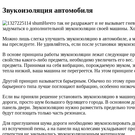
Звукоизоляция автомобиля
Ничто так
не раздражает
и
не вызывает
гнев
задуматься
о дополнительной
звукоизоляции своей машины. Хо
Можно лишь слегка улучшить звукоизоляцию
в автомобиле,
а 
вы преследуете.
Не удивляйтесь,
если после установки звукоиз
В основе принципа работы звукоизоляции лежат следующие пр
свойства
какого-либо
предмета, необходимо увеличить его вес.
предмета. Принимая
на себя
вибрацию, порождаемую звуком, з
тепла низкий, ваша машина
не перегреется.
На этом
принципе с
Другой принцип называется барьерным. Обычно по этому при
барьерного типа лучше поглощают вибрацию, особенно низко
Если
вы приняли
решение установить звукоизоляцию
в машину
дороги, просто шум большого бурлящего города.
В основном
до
панель двери. Звукоизоляцию нужно разместить предельно точ
будут поглощать только часть резонанса.
Для приглушения шума дороги необходимо звукоизолировать 
из вспученной
пены, а
на панели
над колесами укладывают пр
отверстия
не закрывались
звукоизоляционным материалом.