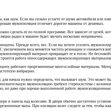
а, как шум.
Если вы сильно
устаете
от шума
автомобиля или извн
рошая звукоизоляция отличает дорогие машины
от дешевых.
можно
сделать ее по полной программе.
Все зависит
от целей,
кот
оляции радио
в машине
будет звучать несколько непривычно.
инципы. Прежде всего, вес.
Если вы хотите
усилить звукоизол
С увеличением
веса меняется частота резонации
и снижается
виб
вукоизолирующий материал превращает ее
в тепло.
Не беспокойт
троится работа пеносодержащих звукоизолирующих материалов
нципу работают прорезиненные многослойные материалы. Мате
частотную вибрацию.
,
для начала нужно определить, что вызывает шум.
Это может
бы
полнительную звукоизоляцию требуют стереосистема
с колонка
но,
но даже
при хорошо выполненной работе звукоизоляционные
двери
и панель
над колесами.
В двери
обычно достаточно установ
орезиненные маты.
При изоляции
колес следите
за тем,
чтобы ва