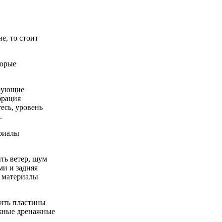
е, то стоит
орые
ирующие
рация
есь,
уровень
.
риалы
ть ветер, шум
ми
и задняя
 материалы
ить пластины
жные дренажные