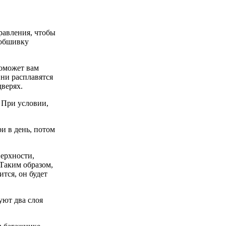
авления, чтобы
обшивку
оможет вам
ни расплавятся
дверях.
.
При условии,
ри
в день,
потом
верхности,
Таким образом,
ится,
он будет
уют два слоя