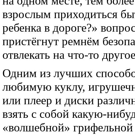
на одном
месте, тем боле
взрослым приходиться бы
ребенка
в дороге?»
вопрос
пристёгнут ремнём безоп
отвлекать
на что-то
другое
Одним
из лучших
способо
любимую куклу, игрушечн
или плеер
и диски
различ
взять
с собой
какую-нибу
«волшебной» грифельной 