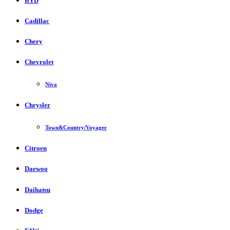
BYD
Cadillac
Chery
Chevrolet
Niva
Chrysler
Town&Country/Voyager
Citroen
Daewoo
Daihatsu
Dodge