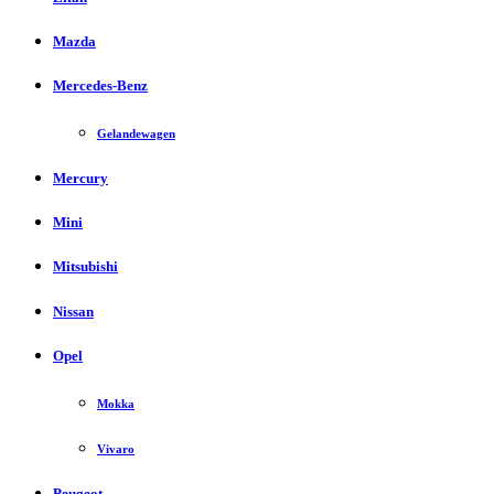
Mazda
Mercedes-Benz
Gelandewagen
Mercury
Mini
Mitsubishi
Nissan
Opel
Mokka
Vivaro
Peugeot