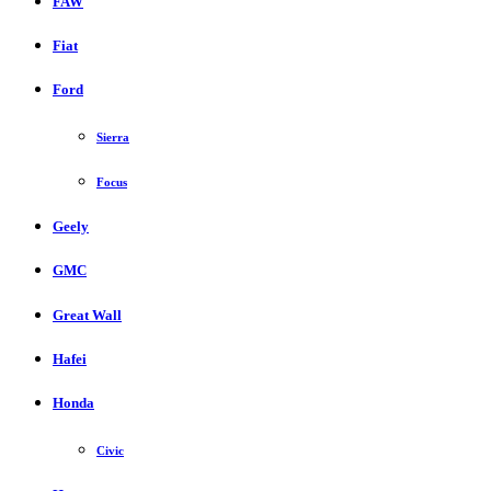
FAW
Fiat
Ford
Sierra
Focus
Geely
GMC
Great Wall
Hafei
Honda
Civic