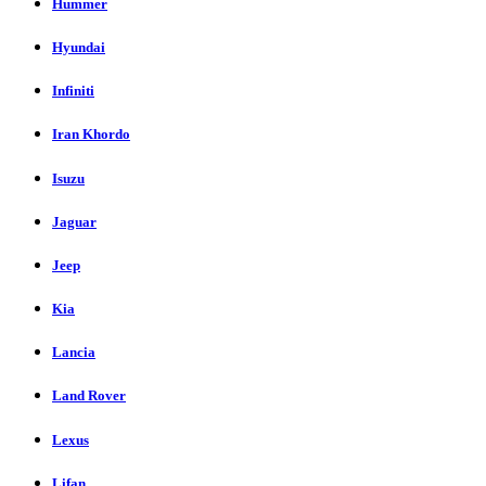
Hummer
Hyundai
Infiniti
Iran Khordo
Isuzu
Jaguar
Jeep
Kia
Lancia
Land Rover
Lexus
Lifan