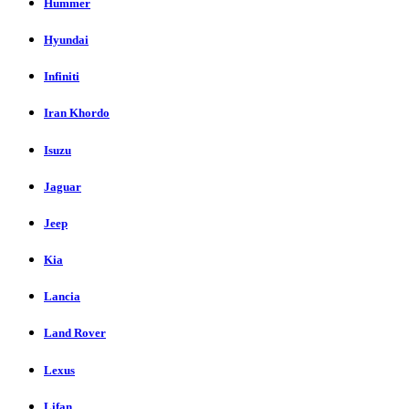
Hummer
Hyundai
Infiniti
Iran Khordo
Isuzu
Jaguar
Jeep
Kia
Lancia
Land Rover
Lexus
Lifan