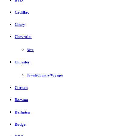
BYD
Cadillac
Chery
Chevrolet
Niva
Chrysler
Town&Country/Voyager
Citroen
Daewoo
Daihatsu
Dodge