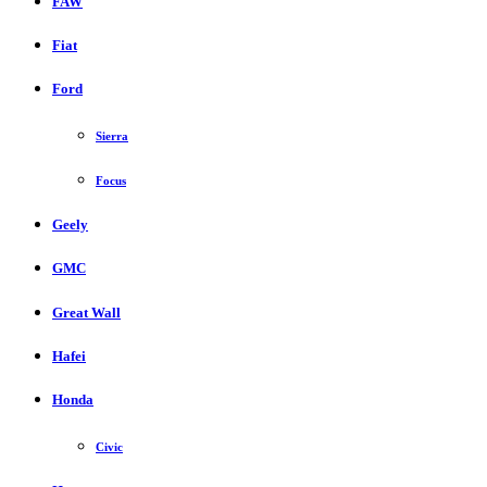
FAW
Fiat
Ford
Sierra
Focus
Geely
GMC
Great Wall
Hafei
Honda
Civic