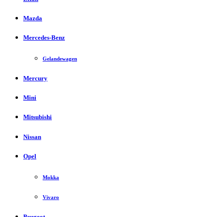
Mazda
Mercedes-Benz
Gelandewagen
Mercury
Mini
Mitsubishi
Nissan
Opel
Mokka
Vivaro
Peugeot